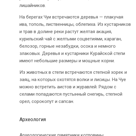
лишайников.
На берегах Чуи встречаются деревья — плакучая
ива, тополь, лиственницы, облепиха. Из кустарников
и трав в долине реки растут желтая акация,
курильский чай с желтыми соцветиями, караган,
белозор, горные незабудки, осока и немного
злаковых. Деревья и кустарники Курайской степи
имеют небольшие размеры и мощные корни.
Из животных в степи встречаются степной хорек и
заяц, на которых охотятся волки и лисицы. На Чуе
можно встретить аистов и журавлей. Рядом с
селами попадаются пустынный снегирь, степной
орел, сорокопут и сапсан.
Археология
Археологические памятники котловины