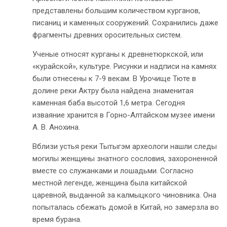
представлены большим количеством курганов,
писаниц и каменных сооружений. Сохранились даже
фрагменты древних оросительных систем.
Ученые относят курганы к древнетюркской, или
«курайской», культуре. Рисунки и надписи на камнях
были отнесены к 7-9 векам. В Урочище Тюте в
долине реки Актру была найдена знаменитая
каменная баба высотой 1,6 метра. Сегодня
изваяние хранится в Горно-Алтайском музее имени
А. В. Анохина.
Вблизи устья реки Тытыгэм археологи нашли следы
могилы женщины знатного сословия, захороненной
вместе со служанками и лошадьми. Согласно
местной легенде, женщина была китайской
царевной, выданной за калмыцкого чиновника. Она
попыталась сбежать домой в Китай, но замерзла во
время бурана.