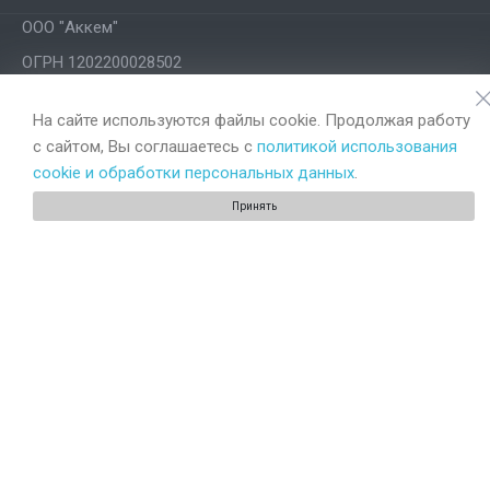
ООО "Аккем"
ОГРН 1202200028502
ИНН 2234015976
На сайте используются файлы cookie. Продолжая работу
Номер в реестре -
РТО 02548
с сайтом, Вы соглашаетесь с
политикой использования
Политика использования cookies
cookie и обработки персональных данных
.
Политика конфиденциальности
Принять
Наши контакты
8 (800) 250-42-84
Без выходных с 9:00 до 18:00
г. Бийск, Коммунарский пер., 14. 1 этаж